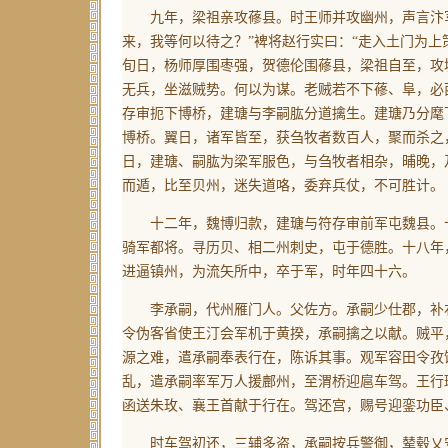
九年，梁祖亲攻蓚县。时王师并攻幽州，声言汴军
来，我等何以待之？”裨将赵行实曰：“走入土门为上
旬日，杨师厚围枣强，贺德伦围蓚县，梁祖自至，攻
无兵，坐滋贼势。何以为谋。老贼若不下蓚、阜，必
存审扼下博桥，建瑭与李嗣肱分道擒生。建瑭乃分麾
博桥。翼日，诸军皆至，获刍牧者数百人，聚而杀之
日，建瑭、嗣肱为梁军服色，与刍牧者相杂，晡晚，
而遁，比至贝州，迷失道咯，委弃兵仗，不可胜计。
十二年，魏博归款，建瑭与符存审前军屯魏县。十
骑军都将。寻历贝、相二州刺史，屯于德胜。十八年
进逼镇州，为流矢所中，卒于军，时年四十六。
李承嗣，代州雁门人。父佐方。承嗣少仕郡，补右
令伪客省使王汀会军机于黄揆，承嗣擒之以献。贼平
源之难，遣承嗣奉表行在，陈诉其事。观军容田令孜
乱，遣承嗣率军万人援鄜州，至渭桥迎扈车驾。王行
函送朱玫、襄王首献于行在。驾还宫，赐号迎銮功臣
时车驾初还，三辅多盗，承嗣按兵警御，辇毂乂安