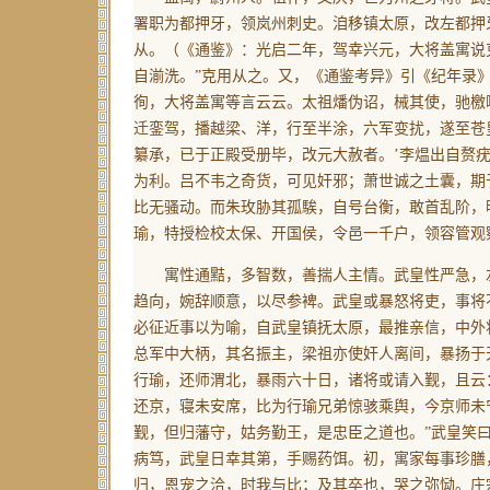
署职为都押牙，领岚州刺史。洎移镇太原，改左都押
从。
（《通鉴》：光启二年，驾幸兴元，大将盖寓说
自湔洗。”克用从之。又，《通鉴考异》引《纪年录》
徇，大将盖寓等言云云。太祖燔伪诏，械其使，驰檄
迁銮驾，播越梁、洋，行至半涂，六军变扰，遂至苍
纂承，已于正殿受册毕，改元大赦者。’李煴出自赘
为利。吕不韦之奇货，可见奸邪；萧世诚之土囊，期
比无骚动。而朱玫胁其孤騃，自号台衡，敢首乱阶，
瑜，特授检校太保、开国侯，令邑一千户，领容管观
寓性通黠，多智数，善揣人主情。武皇性严急，左
趋向，婉辞顺意，以尽参裨。武皇或暴怒将吏，事将
必征近事以为喻，自武皇镇抚太原，最推亲信，中外
总军中大柄，其名振主，梁祖亦使奸人离间，暴扬于
行瑜，还师渭北，暴雨六十日，诸将或请入觐，且云：
还京，寝未安席，比为行瑜兄弟惊骇乘舆，今京师未
觐，但归藩守，姑务勤王，是忠臣之道也。”武皇笑曰
病笃，武皇日幸其第，手赐药饵。初，寓家每事珍膳
归，恩宠之洽，时我与比；及其卒也，哭之弥恸。庄