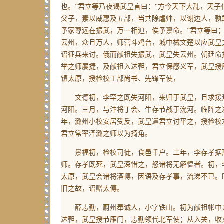
也。”君立等乃夜谒武皇言曰：“方今天下大乱，天
父子，素以威惠及五部，当共除虐帅，以谢边人，孰
予家尊远在振武，万一相迫，俟予禀命。”君立等曰；
云州，众且万人，师营斗鸡台，城中械文楚以应武皇
诏征兵来讨。俄而献祖失振武，武皇失云州。朝廷命
举之师屡捷，及献祖入达靼，君立保感义军，武皇授
镇太原，授检校工部尚书、先锋军使，
文德初，李罕之既失河阳，来归于武皇，且求援焉
河阳。三月，与汴将丁会、牛存节战于沇河。临阵之
年，潞州小校安居受反，武皇遣君立讨平之，授检校
君立常率泽潞之师以为掎角。
景福初，检校司徒，食邑千户。二年，李存孝据邢
师。存孝既死，武皇深惜之，怒诸将无解愠者。初，
太原，武皇会诸将酒博，因语及存孝事，流涕不已。
旧之故，诏赠太傅。
薛志勤，蔚州奉诚人，小字铁山。初为献祖帐中亲
达靼，武皇授节雁门，志勤领代北军使；从入关，收