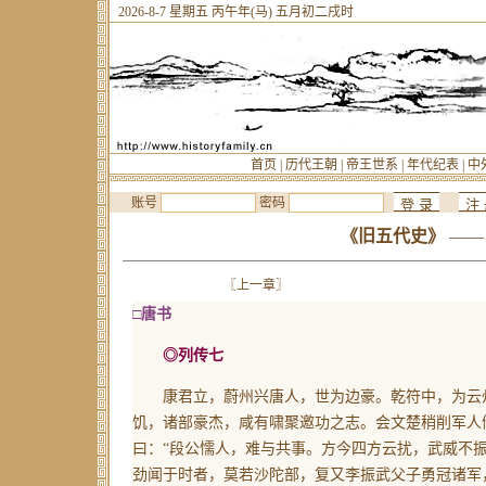
2026-8-7 星期五 丙午年(马) 五月初二戌时
首页
|
历代王朝
|
帝王世系
|
年代纪表
|
中
账号
密码
《旧五代史》
——
〖上一章〗
□唐书
◎列传七
康君立，蔚州兴唐人，世为边豪。乾符中，为云州
饥，诸部豪杰，咸有啸聚邀功之志。会文楚稍削军人
曰：“段公懦人，难与共事。方今四方云扰，武威不
劲闻于时者，莫若沙陀部，复又李振武父子勇冠诸军