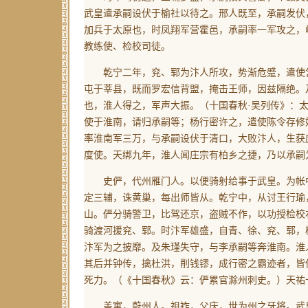
武皇遣承嗣设伏于榆社以待之。邢人既至，承嗣发伏
加兵于太原也，时凤翔军营霍邑，承嗣率一军攻之，
教练使、检校司徒。
乾宁二年，兖、郓为汴人所攻，势渐危蹙，遣使乞
屯于莘县，既而罗宏信背盟，掩击王师，因兹隔绝。
也，淮人得之，军声大振。
（十国春秋·吴列传》：
使于淮南，请归承嗣等；杨行密许之，遣使陈令存修
率淮南军三万，与承嗣设伏于清口，大败汴人，生获
度使。天绑九年，淮人闻庄宗有柏乡之捷，乃以承嗣
史俨，代州雁门人。以便骑射给事于武皇。为帐中
定三辅，诛黄巢，每出师皆从。乾宁中，从讨王行瑜
山。俨分骑警卫，比驾还京，盗贼不作，以功授检校
骑渡河援兖、郓。时汴军雄盛，自青、徐、兖、郓，
汴军为之披靡。及朱瑾失守，与李承嗣等奔淮南。淮
其后并钟传，擒杜洪，削钱镠，成行密之霸迹者，皆
死力。
（《十国春秋》云：俨累官滁州刺史。）
天祐
盖寓，蔚州人。祖祚，父庆，世为州之牙将。武皇