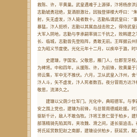
救陈、许，平黄巢。武皇遇难于上源驿，汴将杨彦洪
志勤虓勇冠绝，复酒胆激壮，因独登驿楼大呼曰：“
射，矢无虚发，汴人毙者数十。志勤私谓武皇曰：“
暴猛，汴人扼桥，志勤以其属血战击败之，得侍武皇
大军入阴地，志勤与李承嗣率骑三千抗之，败韩建之
长、临城，志勤皆先登陷阵，勇敢无前。王晖据云州
立为昭义节度使。光化元年十二月，以疾卒于潞，时
史建瑭，字国宝。父敬思，雁门人，仕郡至牙校。
为裨将。中和四年，从援陈、许，为前锋，败黄巢于
师云集，军中无不推伏。六月，卫从武皇入汴州，舍
汴人斗，矢不虚发，汴人死者数百。夜分冒雨方达汴
敬思，流涕久之。
建瑭以父荫少仕军门。光化中，典昭德军。与李嗣
安之围上党也，建瑭为前锋，与总管周德威赴援。时
驱斩千计，敌人不敢刍牧。汴将王景仁营于柏乡，建
部落精骑先陷其阵，夹攻魏、滑之间，遂长驱追击。
将氏延赏数犯赵之南鄙，建瑭设伏柏乡，获延赏，献