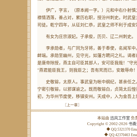
伊广，字言，
（原本阙一字。）
元和中右仆射慎
襟情洒落，善占对，累历右职，授汾州刺史。时武皇
司徒。乾宁四年，从征刘仁恭，武皇之师不利于成安
有女为庄宗淑妃。子承俊，历贝、辽二州刺史。
李承勋者，与广同为牙将，善于奉使，名闻军中。
衅端。承勋至幽州，见守光，如藩方聘问之礼。谒者曰
是唐帝除授，燕主自可臣其部人，安可臣我哉！”守光
“燕君能臣我王，则我臣之；吾有死而已，安敢辱命
史敬镕，太原人。事武皇为帐中纲纪，甚亲任之。
宁密引敬镕，以邪谋谕之。既而敬镕白，贞简太后惶
初，为华州节度使，移镇安州。天成中，入为金吾上
〖上一章〗
本站由
迅风工作室
负
Copyright © 2002-2026
书斋
◆ QQ:5321370 Emai
◆ QQ:42370463 Emai