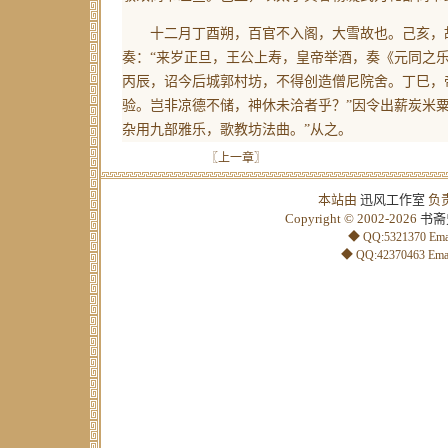
十二月丁酉朔，百官不入阁，大雪故也。己亥，故
奏：“来岁正旦，王公上寿，皇帝举酒，奏《元同之
丙辰，诏今后城郭村坊，不得创造僧尼院舍。丁巳，
验。岂非凉德不储，神休未洽者乎？”因令出薪炭米
杂用九部雅乐，歌教坊法曲。”从之。
〖上一章〗
本站由
迅风工作室
负
Copyright © 2002-2026
书斋
◆ QQ:5321370 Emai
◆ QQ:42370463 Emai