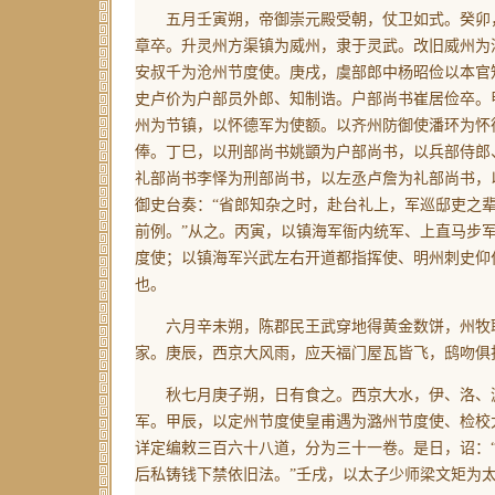
五月壬寅朔，帝御崇元殿受朝，仗卫如式。癸卯，
章卒。升灵州方渠镇为威州，隶于灵武。改旧威州为
安叔千为沧州节度使。庚戌，虞部郎中杨昭俭以本官
史卢价为户部员外郎、知制诰。户部尚书崔居俭卒。
州为节镇，以怀德军为使额。以齐州防御使潘环为怀
俸。丁巳，以刑部尚书姚顗为户部尚书，以兵部侍郎
礼部尚书李怿为刑部尚书，以左丞卢詹为礼部尚书，
御史台奏：“省郎知杂之时，赴台礼上，军巡邸吏之
前例。”从之。丙寅，以镇海军衙内统军、上直马步
度使；以镇海军兴武左右开道都指挥使、明州刺史仰
也。
六月辛未朔，陈郡民王武穿地得黄金数饼，州牧取
家。庚辰，西京大风雨，应天福门屋瓦皆飞，鸱吻俱
秋七月庚子朔，日有食之。西京大水，伊、洛、瀍
军。甲辰，以定州节度使皇甫遇为潞州节度使、检校
详定编敕三百六十八道，分为三十一卷。是日，诏：
后私铸钱下禁依旧法。”壬戌，以太子少师梁文矩为