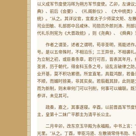
以义成军节度使冯晖为朔方军节度使。乙卯，左谏议
典》、前后《会要》、《礼阁新仪》、《大中统类》
统》。”从之。其详议官，宜差太子少师梁文矩、左
司业田敏、礼部郎中吕咸休、司勋员外郎刘涛、刑部
代礼乐刑宪为《大晋政统》，则《尧典》、《舜典》
作者之谓圣，述者之谓明，苟非圣明，焉能述作。
号。是以五帝殊时，不相沿乐；三王异世，不相袭礼
为立制之初，或臣奏条章，君行可否，皆表其年月，
圣贤，历于朝代，得金科玉条之号，设乱言破律之防
业开基，莫不积功累德。所宜直笔，具载鸿猷，若备
不顺，而媚时掠美，非其实矣。若翦截其辞，此则是
而为新制，则未审何门可以刊削，何事可以编联。既
参详，未见其可。
疏奏，嘉之，其事遂寝。辛酉，以前晋昌军节度使
主，皇第十二妹广平郡主为清平长公主。
二月辛卯，改东京玉华殿为永福殿。中书上言：“
光里。”从之。丁酉，宰臣冯道、左散骑常侍韦勋、