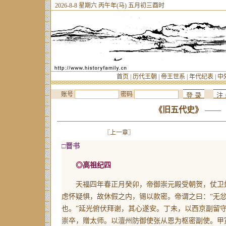
2026-8-8 星期六 丙午年(马) 五月初三酉时
首页
|
历代王朝
|
帝王世系
|
年代纪表
|
中
账号
密码
《旧五代史》
—— 
〖上一章〗
□晋书
◎高祖纪四
天福四年春正月癸卯，帝御崇元殿受朝贺，仗卫如
虑怀疑惧，故休假之内，锡以款密。帝谓之曰：“无
也。”延光俯伏拜谢，其心遂安。丁未，以西京副留
崇卒，赠太师。以澶州防御使张从恩为枢密副使。甲