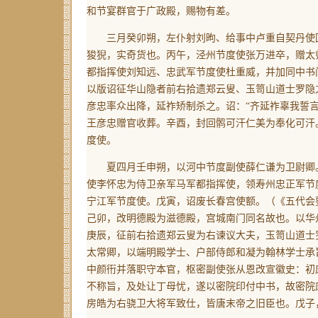
和节宴群官于广政殿，赐物有差。
三月癸卯朔，左仆射刘昫、给事中卢重自契丹使回
狻猊，实奇货也。丙午，泾州节度使张万进卒，赠太
都指挥使刘知远、忠武军节度使杜重威，并加同中书
以版诏征华山隐者前右拾遗郑云叟、玉笥山道士罗隐
彦忠率众出降，延祚矫制杀之。诏：“齐延祚辜我誓
王彦忠赠官收葬。辛酉，封回鹘可汗仁美为奉化可汗
度使。
夏四月壬申朔，以河中节度副使薛仁谦为卫尉卿。
使李怀忠为侍卫亲军马军都指挥使，领寿州忠正军节
宁江军节度使。戊寅，诏废长春宫使额。
（《五代会
己卯，改明德殿为滋德殿，宫城南门同名故也。以华
庚辰，征前右拾遗郑云叟为右谏议大夫，玉笥山道士
太常卿，以端明殿学士、户部侍郎和凝为翰林学士承
中颜衎并落职守本官，枢密副使张从恩改宣徽史：初
不称旨，及处让丁母忧，遂以密院印付中书，故密院
房皓为右骁卫大将军致仕，皆唐末帝之旧臣也。戊子