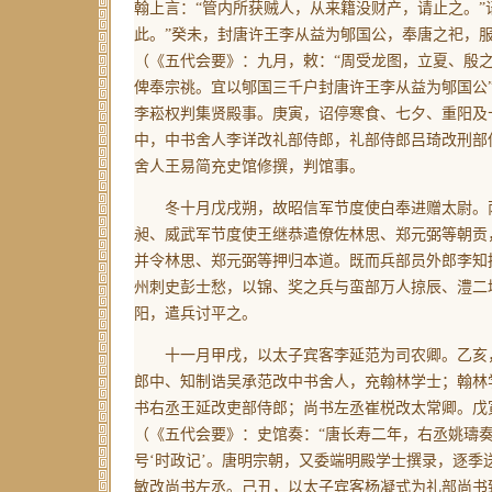
翰上言：“管内所获贼人，从来籍没财产，请止之。”
此。”癸未，封唐许王李从益为郇国公，奉唐之祀，
（《五代会要》：九月，敕：“周受龙图，立夏、殷
俾奉宗祧。宜以郇国三千户封唐许王李从益为郇国公
李崧权判集贤殿事。庚寅，诏停寒食、七夕、重阳及
中，中书舍人李详改礼部侍郎，礼部侍郎吕琦改刑部
舍人王易简充史馆修撰，判馆事。
冬十月戊戌朔，故昭信军节度使白奉进赠太尉。丙
昶、威武军节度使王继恭遣僚佐林思、郑元弼等朝贡
并令林思、郑元弼等押归本道。既而兵部员外郎李知
州刺史彭士愁，以锦、奖之兵与蛮部万人掠辰、澧二
阳，遣兵讨平之。
十一月甲戌，以太子宾客李延范为司农卿。乙亥，
郎中、知制诰吴承范改中书舍人，充翰林学士；翰林
书右丞王延改吏部侍郎；尚书左丞崔棁改太常卿。戊
（《五代会要》：史馆奏：“唐长寿二年，右丞姚璹
号‘时政记’。唐明宗朝，又委端明殿学士撰录，逐季
敏改尚书左丞。己丑，以太子宾客杨凝式为礼部尚书