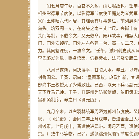
闰七月庚午朔，百官不入阁，雨沾服故也。壬申，
相州彰德军节度使，以彰德军节度使王庭允为义武军
义门王仲昭六代同居，其旌表有厅事步栏，前列屏树
乌头。筑双阙一丈，在乌头之南三丈七尺。夹街十有
头门等制，不载令文，又无敕命，既非故事，难黩大
门，门外安绰楔。门外左右各建一台，高一丈二尺，
力。其同籍课役，一准令文。”壬午，濮州刺史武从
李氏落发为尼，赐名悟因，仍锡紫衣、法号及夏腊二
八月己亥朔，河决博平，甘陵大水。辛丑，以守司
封鲁国公。壬寅，诏曰：“皇图革故，庶政惟新，宜
部尚书王权授太子少傅致仕。己酉，以天下兵马副元
天下兵马元帅。壬子，升亳州为防御使额，依旧隶宋
旨和凝制序，命之曰《调元历》。
九月辛未，以右羽林统军周密为鄜州节度使。癸酉
聘，
（《辽史》：会同二年正月戊申，晋遣金吾卫大
州钱币。七月戊申，晋遣使进犀带。闰月乙酉，遣使
京。）
致牛马等物。己卯，遥领洮州保顺军节度使鲍