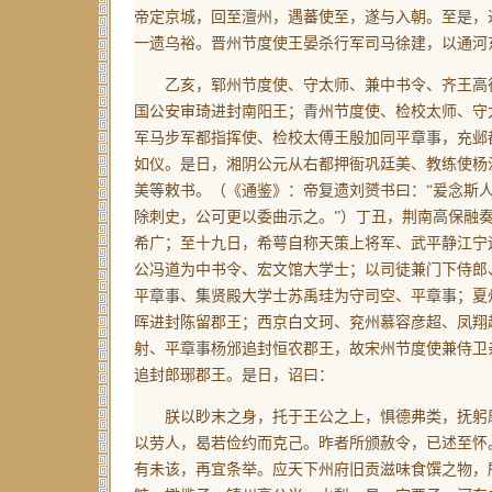
帝定京城，回至澶州，遇蕃使至，遂与入朝。至是，
一遗乌裕。晋州节度使王晏杀行军司马徐建，以通河
乙亥，郓州节度使、守太师、兼中书令、齐王高行
国公安审琦进封南阳王；青州节度使、检校太师、守
军马步军都指挥使、检校太傅王殷加同平章事，充邺
如仪。是日，湘阴公元从右都押衙巩廷美、教练使杨
美等敕书。
（《通鉴》：帝复遗刘赟书曰：“爰念斯
除刺史，公可更以委曲示之。”）
丁丑，荆南高保融
希广；至十九日，希萼自称天策上将军、武平静江宁
公冯道为中书令、宏文馆大学士；以司徒兼门下侍郎
平章事、集贤殿大学士苏禹珪为守司空、平章事；夏
晖进封陈留郡王；西京白文珂、兖州慕容彦超、凤翔
射、平章事杨邠追封恒农郡王，故宋州节度使兼侍卫
追封郎琊郡王。是日，诏曰：
朕以眇末之身，托于王公之上，惧德弗类，抚躬靡
以劳人，曷若俭约而克己。昨者所颁赦令，已述至怀
有未该，再宜条举。应天下州府旧贡滋味食馔之物，