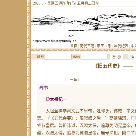
2026-8-7 星期五 丙午年(马) 五月初二丑时
首页
|
历代王朝
|
帝王世系
|
年代纪表
|
中
账号
密码
《旧五代史》
—— 
〖上一章〗
□周书
◎太祖纪一
太祖圣神恭肃文武孝皇帝，姓郭氏，讳威，字文仲
焉。
（《五代会要》：周虢叔之后。）
高祖讳璟，广
睿恭皇后。曾祖讳谌，汉赠太保，追尊为明宪皇帝，
蕴，汉赠太傅，追尊为翼顺皇帝，庙号义祖，陵曰节