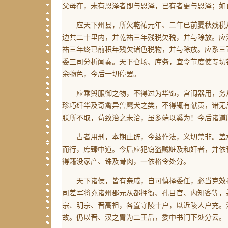
父母在，未有恩泽者即与恩泽，已有者更与恩泽；如
应天下州县，所欠乾祐元年、二年已前夏秋残税及
边共二十里内，并乾祐三年残税欠税，并与除放。应
祐三年终已前积年残欠诸色税物，并与除放。应系三
委三司分析闻奏。天下仓场、库务，宜令节度使专切
余物色，今后一切停罢。
应乘舆服御之物，不得过为华饰，宫闱器用，务从
珍巧纤华及奇禽异兽鹰犬之类，不得辄有献贡，诸无
朕所不取，苟致治之未洽，虽多端以奚为！今后诸道
古者用刑，本期止辟，今兹作法，义切禁非。盖承
而行，庶臻中道。今后应犯窃盗贼赃及和奸者，并依
得籍没家产、诛及骨肉，一依格令处分。
天下诸侯，皆有亲戚，自可慎择委任，必当克效参
司差军将充诸州郡元从都押衙、孔目官、内知客等，
宗、明宗、晋高祖，各置守陵十户，以近陵人户充。
故。仍以晋、汉之胄为二王后，委中书门下处分云。