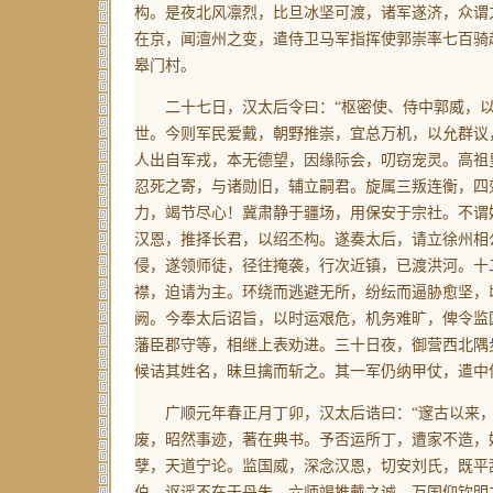
构。是夜北风凛烈，比旦冰坚可渡，诸军遂济，众谓
在京，闻澶州之变，遣侍卫马军指挥使郭崇率七百骑
皋门村。
二十七日，汉太后令曰：“枢密使、侍中郭威，以
世。今则军民爱戴，朝野推崇，宜总万机，以允群议
人出自军戎，本无德望，因缘际会，叨窃宠灵。高祖
忍死之寄，与诸勋旧，辅立嗣君。旋属三叛连衡，四
力，竭节尽心！冀肃静于疆场，用保安于宗社。不谓
汉恩，推择长君，以绍丕构。遂奏太后，请立徐州相
侵，遂领师徒，径往掩袭，行次近镇，已渡洪河。十
襟，迫请为主。环绕而逃避无所，纷纭而逼胁愈坚，
阙。今奉太后诏旨，以时运艰危，机务难旷，俾令监
藩臣郡守等，相继上表劝进。三十日夜，御营西北隅
候诘其姓名，昧旦擒而斩之。其一军仍纳甲仗，遣中
广顺元年春正月丁卯，汉太后诰曰：“邃古以来，
废，昭然事迹，著在典书。予否运所丁，遭家不造，
孽，天道宁论。监国威，深念汉恩，切安刘氏，既平
伯，讴谣不在于丹朱，六师竭推戴之诚，万国仰钦明