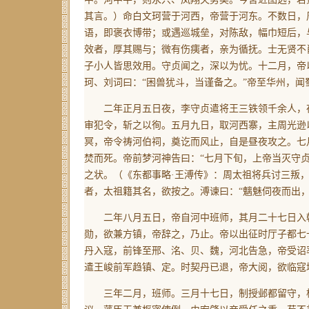
其言。）
命白文珂营于河西，帝营于河东。不数日，
语，即褒衣博带；或遇巡城垒，对陈敌，幅巾短后，
效者，厚其赐与；微有伤痍者，亲为循抚。士无贤不
子小人皆思效用。守贞闻之，深以为忧。十二月，帝
珂、刘词曰：“困兽犹斗，当谨备之。”帝至华州，闻
二年正月五日夜，李守贞遣将王三铁领千余人，夜
审犯令，斩之以徇。五月九日，取河西寨，主周光逊
冥，帝令祷河伯祠，奠讫而风止，自是昼夜攻之。七
焚而死。帝前梦河神告曰：“七月下旬，上帝当灭守
之状。
（《东都事略·王溥传》：周太祖将兵讨三叛
者，太祖籍其名，欲按之。溥谏曰：“魑魅伺夜而出
二年八月五日，帝自河中班师，其月二十七日入朝
勋，欲兼方镇，帝辞之，乃止。帝以出征时厅子都七
丹入寇，前锋至邢、洺、贝、魏，河北告急，帝受诏
遣王峻前军趋镇、定。时契丹已退，帝大阅，欲临寇
三年二月，班师。三月十七日，制授邺都留守，枢