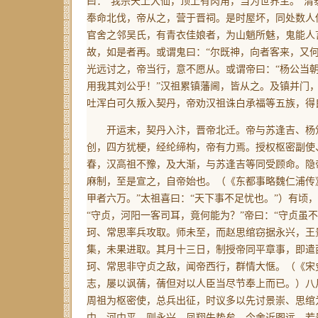
曰：“我宗天上大仙，顶上有肉角，当为世界主。”
奉命北伐，帝从之，营于晋祠。是时屋坏，同处数人
官舍之邻吴氏，有青衣佳娘者，为山魈所魅，鬼能人
故，如是者再。或谓鬼曰：“尔既神，向者客来，又何
光远讨之，帝当行，意不愿从。或谓帝曰：“杨公当朝
用我其刘公乎！”汉祖累镇藩阃，皆从之。及镇并门
吐浑白可久叛入契丹，帝劝汉祖诛白承福等五族，得
开运末，契丹入汴，晋帝北迁。帝与苏逢吉、杨邠
创，四方犹梗，经纶缔构，帝有力焉。授权枢密副使
春，汉高祖不豫，及大渐，与苏逢吉等同受顾命。隐
麻制，至是宣之，自帝始也。
（《东都事略魏仁浦传
甲者六万。”太祖喜曰：“天下事不足忧也。”）
有顷，
“守贞，河阳一客司耳，竟何能为？”帝曰：“守贞虽
珂、常思率兵攻取。师未至，而赵思绾窃据永兴，王
集，未果进取。其月十三日，制授帝同平章事，即遣
珂、常思非守贞之敌，闻帝西行，群情大惬。
（《宋
志，屡以讽蒨，蒨但对以人臣当尽节奉上而已。）
八
周祖为枢密使，总兵出征，时议多以先讨景崇、思绾
中。河中平，则永兴、凤翔失势矣。今舍近图远，若