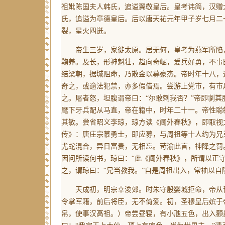
祖妣陈国夫人韩氏，追谥翼敬皇后。皇考讳简，汉赠
氏，追谥为章德皇后。后以唐天祐元年甲子岁七月二
裂，星火四迸。
帝生三岁，家徙太原。居无何，皇考为燕军所陷，
鞠养。及长，形神魁壮，趋向奇崛，爱兵好勇，不事
结梁朝，据城阻命，乃散金以募豪杰。帝时年十八，
奇之，或逾法犯禁，亦多假借焉。尝游上党市，有市
之。屠者怒，坦腹谓帝曰：“尔敢刺我否？”帝即剚
麾下牙兵配从马直，帝在籍中，时年二十一。帝性聪
其敏。尝省昭义李琼，琼方读《阃外春秋》，即取视
传》：唐庄宗慕勇士，即应募，与周祖等十人约为兄
尤蛇混合，异日富贵，无相忘。苛渝此言，神降之罚
因问所读何书，琼曰：“此《阃外春秋》，所谓以正
之，谓琼曰：“兄当教我。”自是周祖出入，常袖以
天成初，明宗幸浚郊。时朱守殷婴城拒命，帝从晋
令掌军籍，前后将臣，无不倚爱。初，圣穆皇后嫔于
帛，使事汉高祖。）
帝尝昼寝，有小虺五色，出入颧