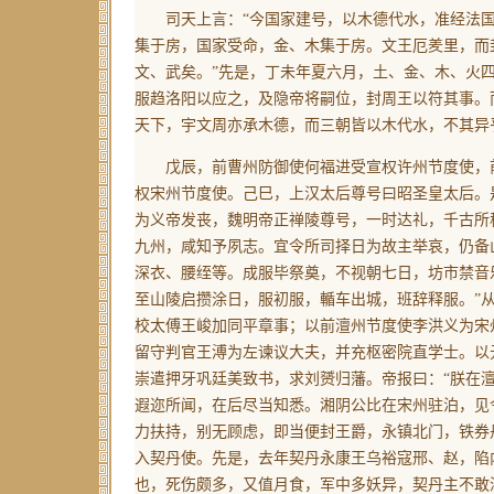
司天上言：“今国家建号，以木德代水，准经法国以
集于房，国家受命，金、木集于房。文王厄羑里，而
文、武矣。”先是，丁未年夏六月，土、金、木、火
服趋洛阳以应之，及隐帝将嗣位，封周王以符其事。
天下，宇文周亦承木德，而三朝皆以木代水，不其异
戊辰，前曹州防御使何福进受宣权许州节度使，前
权宋州节度使。己巳，上汉太后尊号曰昭圣皇太后。
为义帝发丧，魏明帝正禅陵尊号，一时达礼，千古所
九州，咸知予夙志。宜令所司择日为故主举哀，仍备
深衣、腰绖等。成服毕祭奠，不视朝七日，坊市禁音
至山陵启攒涂日，服初服，輴车出城，班辞释服。”
校太傅王峻加同平章事；以前澶州节度使李洪义为宋
留守判官王溥为左谏议大夫，并充枢密院直学士。以
崇遣押牙巩廷美致书，求刘赟归藩。帝报曰：“朕在
遐迩所闻，在后尽当知悉。湘阴公比在宋州驻泊，见
力扶持，别无顾虑，即当便封王爵，永镇北门，铁券
入契丹使。先是，去年契丹永康王乌裕寇邢、赵，陷
也，死伤颇多，又值月食，军中多妖异，契丹主不敢