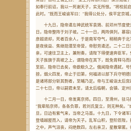
如奉行前诏，我以一死谢天子，实无所恨。”将校前
此时。”既而王峻谕军曰：“我得公处分，俟平定京城
十九日，隐帝遣左神武统军袁鳷、前邓州节度使刘
日，隐帝整阵于刘子坡。二十一日，两阵俱列，慕容
彦超退却，死者百余人，于是南军夺气，稍稍奔于北
是夜侯益、焦继勋潜至帝营，帝慰劳遣还。二十二日
亲，可速往卫主上，兼附奏，请陛下得便速奔臣军，
天子旌旗于高坡之上，谓隐帝在其下，既免胄释马而
至前，隐帝已去矣，帝歔欷久之。俄闻隐帝遇弑，号
掠，烟火四发，帝止于旧第，何福进以部下兵守明德
是诸将部分斩其剽者，至晡乃定。帝与王峻诣太后宫
二十七日，帝以嗣君未至，请太后临朝，会镇、定州
十二月一日，帝发离京师。四日，至滑州，驻马数
“我辈陷京师，各各负罪，若刘氏复立，则无种矣。
旦，日边有紫气来，当帝之马首。十九日，下令诸军
登墙越屋而入，请帝为天子。乱军山积，登阶匝陛，
之中，声气沮丧，闷绝数四，左右亲卫，星散窜匿。