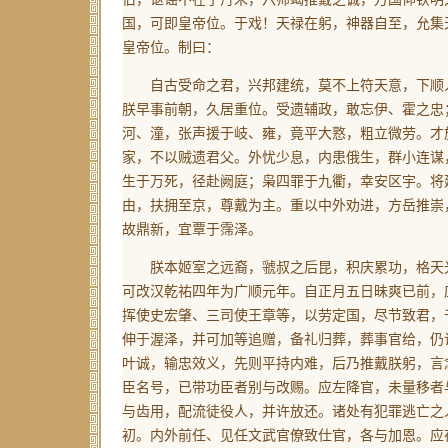
国，可即皇帝位。于戏！天禄在躬，神器自至，允集
皇帝位。制曰：
自古受命之君，兴邦建统，莫不上符天意，下顺人
朕早事前朝，久居重位。受遗辅政，敢忘伊、霍之忠
河、潼，张声援于岐、雍，竟平大憝，粗立微劳。才
家，不以贼遗君父。外忧少息，内患俄生，群小连谋
生于万死，径赴阙庭；枭四罪于九衢，幸安区宇。将
由，扶拥至京，尊戴为主。重以中外劝进，方岳推崇
故鼎新，宜覃于霈泽。
朕本姬室之远裔，虢叔之后昆，积庆累功，格天光
可改汉乾祐四年为广顺元年。自正月五日昧爽已前，
挥使史宏肇、三司使王章等，以劳定国，尽节致君，
伸于渥泽，并可加等追赠，备礼归葬，葬事官给，仍
叶诚，输忠效义，先则平持内难，后乃推戴朕躬，言
臣名号，已带功臣者别与改赐。应左降官，未量移者
与齿用，配流徒役人，并许放还。诸处有犯罪逃亡之
初。内外前任、见任文武官僚致仕官，各与加恩。应