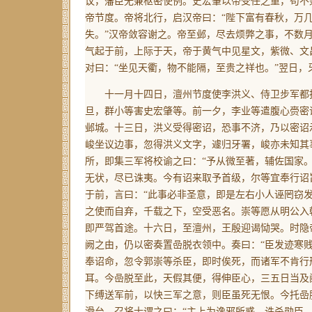
议，藩臣无兼枢密使例。史宏肇以帝受任之重，苟不
帝节度。帝将北行，启汉帝曰：“陛下富有春秋，万
失。”汉帝敛容谢之。帝至邺，尽去烦弊之事，不数
气起于前，上际于天，帝于黄气中见星文，紫微、文
对曰：“坐见天衢，物不能隔，至贵之祥也。”翌日
十一月十四日，澶州节度使李洪义、侍卫步军都指
旦，群小等害史宏肇等。前一夕，李业等遣腹心赍密
邺城。十三日，洪义受得密诏，恐事不济，乃以密诏
峻坐议边事，忽得洪义文字，遽归牙署，峻亦未知其
所，即集三军将校谕之曰：“予从微至著，辅佐国家
无状，尽已诛夷。今有诏来取予首级，尔等宜奉行诏
于前，言曰：“此事必非圣意，即是左右小人诬罔窃
之使而自弃，千载之下，空受恶名。崇等愿从明公入
即严驾首途。十六日，至澶州，王殷迎谒恸哭。时隐
阙之由，仍以密奏置嵒脱衣领中。奏曰：“臣发迹寒
奉诏命，忽令郭崇等杀臣，即时俟死，而诸军不肯行
耳。今嵒脱至此，天假其便，得伸臣心，三五日当及
下缚送军前，以快三军之意，则臣虽死无恨。今托嵒
滑台，召将士谓之曰：“主上为谗邪所惑，诛杀勋臣