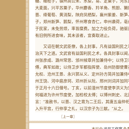
糖、橄榄子，镇州高公米、水梨，易、定粟子，河东
大麦面，兴平苏粟子，华州麝香、羚羊角、熊胆、獭
晋、绛葡萄、黄消梨，陕府凤栖梨，襄州紫姜、新笋
子，郑州新笋、鹅梨，怀州寒食杏仁，申州袭荷，亳
于民家，未免劳烦，率皆糜费。加之力役负荷，驰驱
有旧例所进食味，其未该者，宜奏取进止。
又诏在朝文武臣僚，各上封事，凡有益国利民之
治天下之道。文武官有益国利民之术，各具封事以闻
州张彦成、潞州常思、邠州候章并加兼侍中；以侍卫
傅，典军如故；以侍卫步军都指挥使、岳州防御使曹
允权、沧州王景、永兴郭从义、定州孙方简并加兼侍
州王饶、河中扈彦珂、邓州折从阮、邢州刘词并加同
于正月十六日僣号。丁亥，以前澶州节度使李洪义为
何福进为许州节度使，加检校太傅；以博州刺史、北
言：“准赦书，以晋、汉之胄为二王后，其唐五庙仲祀
入升平宫，行仲享之礼，以汉宗子为三献。”从之。
〖上一章〗
本站由
迅风工作室
负