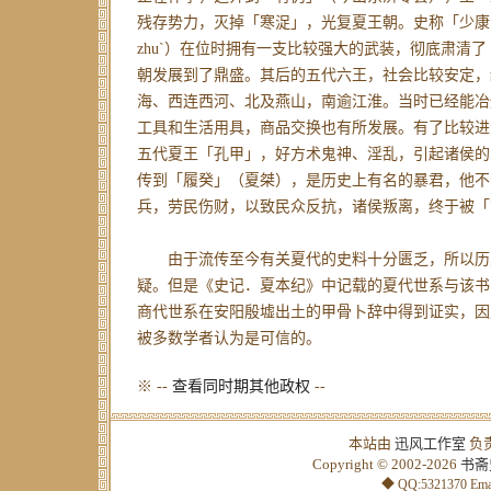
残存势力，灭掉「寒浞」，光复夏王朝。史称「少康
zhuˋ）在位时拥有一支比较强大的武装，彻底肃清
朝发展到了鼎盛。其后的五代六王，社会比较安定，
海、西连西河、北及燕山，南逾江淮。当时已经能冶
工具和生活用具，商品交换也有所发展。有了比较进
五代夏王「孔甲」，好方术鬼神、淫乱，引起诸侯的
传到「履癸」（夏桀），是历史上有名的暴君，他不
兵，劳民伤财，以致民众反抗，诸侯叛离，终于被「
由于流传至今有关夏代的史料十分匮乏，所以历
疑。但是《史记．夏本纪》中记载的夏代世系与该书
商代世系在安阳殷墟出土的甲骨卜辞中得到证实，因
被多数学者认为是可信的。
※ --
查看同时期其他政权
--
本站由
迅风工作室
负
Copyright © 2002-2026
书斋
◆ QQ:5321370 Emai