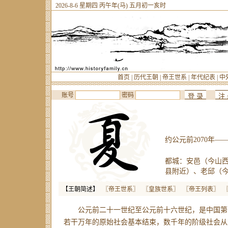
2026-8-6 星期四 丙午年(马) 五月初一亥时
首页
|
历代王朝
|
帝王世系
|
年代纪表
|
中
账号
密码
约公元前2070年——
都城：安邑（今山
县附近）、老邱（
【王朝简述】
〖帝王世系〗
〖皇族世系〗
〖帝王列表〗
公元前二十一世纪至公元前十六世纪，是中国第
若干万年的原始社会基本结束，数千年的阶级社会从