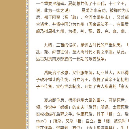
一个重要里程碑。夏朝总共传了十四代，十七个王，
说，此为一家之说） 夏禹治水有功，被禅位为天
后，都于阳翟（音「敌」，今河南禹州市），又曾都
合诸侯，并将中国分为九州（历来说法不一，有禹贡
般乃指周礼九州，为扬、荆、豫、青、兖、雍、幽、
九黎，三苗的侵扰，是远古时代的严重边患。「
乱，尧、舜曾征讨，至大禹时代才将之平服。从此，
远古对抗南方部族的一长期的艰苦战争。
禹既治平水患，又征服黎苗，功业甚大，因此得
子破坏禅让的传统，自立为王，恢复了黄帝王朝初期
子不传贤，实行世袭制度，开始了古人所说的「家天
夏启即位后，很能继承大禹的事业，可惜死后，
领、传说中「嫦娥」的丈夫「后羿」所逐。太康死后
实权操纵在后羿之手。仲康死后，其子「相」立，后
zhuoˊ）」所杀，又杀「相」自立。当「相」被杀时
正在怀孕，逃奔到「有仍」（今山东济零县），生「